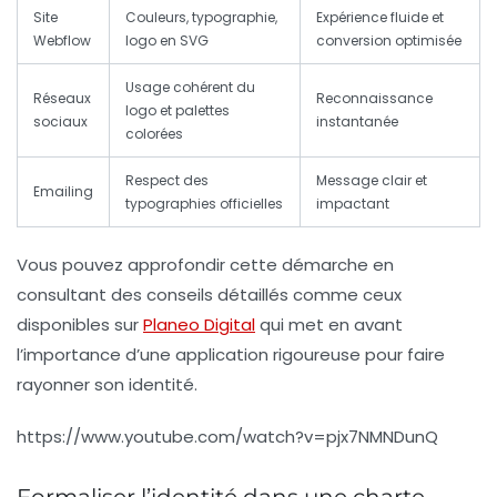
Site
Couleurs, typographie,
Expérience fluide et
Webflow
logo en SVG
conversion optimisée
Usage cohérent du
Réseaux
Reconnaissance
logo et palettes
sociaux
instantanée
colorées
Respect des
Message clair et
Emailing
typographies officielles
impactant
Vous pouvez approfondir cette démarche en
consultant des conseils détaillés comme ceux
disponibles sur
Planeo Digital
qui met en avant
l’importance d’une application rigoureuse pour faire
rayonner son identité.
https://www.youtube.com/watch?v=pjx7NMNDunQ
Formaliser l’identité dans une charte