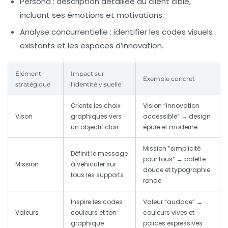
Persona :
description détaillée du client cible,
incluant ses émotions et motivations.
Analyse concurrentielle :
identifier les codes visuels
existants et les espaces d’innovation.
Elément
Impact sur
Exemple concret
stratégique
l’identité visuelle
Oriente les choix
Vision “innovation
Vison
graphiques vers
accessible” → design
un objectif clair
épuré et moderne
Mission “simplicité
Définit le message
pour tous” → palette
Mission
à véhiculer sur
douce et typographie
tous les supports
ronde
Inspire les codes
Valeur “audace” →
Valeurs
couleurs et ton
couleurs vives et
graphique
polices expressives