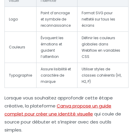
visuel
l’identité
Point d’ancrage
Format SVG pour
Logo
et symbole de
netteté sur tous les
reconnaissance
écrans
Évoquent les
Définir les couleurs
émotions et
globales dans
Couleurs
guident
Webflow en variables
l’attention
CSS
Assure lisibilité et
Utiliser styles de
Typographie
caractère de
classes cohérents (H1,
marque
H2, P)
Lorsque vous souhaitez approfondir cette étape
créative, la plateforme
Canva propose un guide
complet pour créer une identité visuelle
qui coule de
source pour débuter et s’inspirer avec des outils
simples.