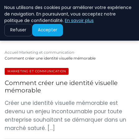
Nous utilisons des cookies pour améliorer votre expérience
ECOMMCODE2
de navigation. En poursuivant, vous acceptez notre
politique de confidentialité.
En savoir plus
Refuser
Accepter
Accueil
Marketing et communication
Comment créer une identité visuelle mémorable
MARKETING ET COMMUNICATION
Comment créer une identité visuelle
mémorable
Créer une identité visuelle mémorable est
devenu un enjeu incontournable pour toute
entreprise souhaitant se démarquer dans un
marché saturé. […]