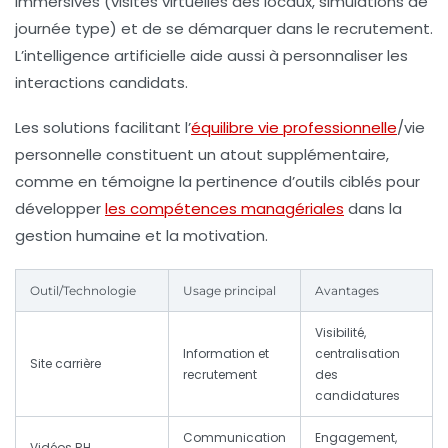
immersives (visites virtuelles des locaux, simulations de
journée type) et de se démarquer dans le recrutement.
L’intelligence artificielle aide aussi à personnaliser les
interactions candidats.
Les solutions facilitant l’
équilibre vie professionnelle
/vie
personnelle constituent un atout supplémentaire,
comme en témoigne la pertinence d’outils ciblés pour
développer
les compétences managériales
dans la
gestion humaine et la motivation.
Outil/Technologie
Usage principal
Avantages
Visibilité,
Information et
centralisation
Site carrière
recrutement
des
candidatures
Communication
Engagement,
Vidéos RH