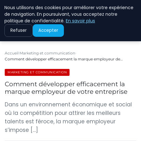
Nous utilisons des cookies pour améliorer votre expérience
ECOMMCODE2
de navigation. En poursuivant, vous acceptez notre
politique de confidentialité.
En savoir plus
Refuser
Accepter
Accueil
Marketing et communication
Comment développer efficacement la marque employeur de…
MARKETING ET COMMUNICATION
Comment développer efficacement la
marque employeur de votre entreprise
Dans un environnement économique et social
où la compétition pour attirer les meilleurs
talents est féroce, la marque employeur
s’impose […]