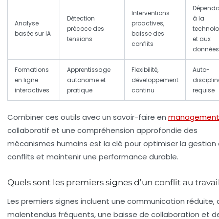
Dépend
Interventions
Détection
à la
Analyse
proactives,
précoce des
technolo
basée sur IA
baisse des
tensions
et aux
conflits
données
Formations
Apprentissage
Flexibilité,
Auto-
en ligne
autonome et
développement
disciplin
interactives
pratique
continu
requise
Combiner ces outils avec un savoir-faire en
managemen
collaboratif et une compréhension approfondie des
mécanismes humains est la clé pour optimiser la gestion
conflits et maintenir une performance durable.
Quels sont les premiers signes d’un conflit au travai
Les premiers signes incluent une communication réduite, 
malentendus fréquents, une baisse de collaboration et d