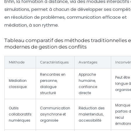
Enfin, la formation à distance, via des modules interactifs
simulations, permet à chacun de développer ses compé
en résolution de problèmes, communication efficace et
médiation, à son rythme.
Tableau comparatif des méthodes traditionnelles e
modernes de gestion des conflits
Méthode
Caractéristiques
Avantages
Inconvén
Rencontres en
Approche
Peut être
Médiation
personne,
humaine,
longue 
classique
dialogue
confiance
organise
structuré
directe
Manque
Outils
Communication
Réduction des
parfois 
collaboratifs
asynchrone et
malentendus,
recul
numériques
organisée
accessibilité
émotion