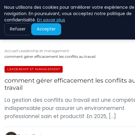
Nous utilisons des cookies pour améliorer votre expérience de
ECOMMCODE2
navigation. En poursuivant, vous acceptez notre politique de
confidentialité.
En savoir plus
Refuser
Accepter
Accueil
Leadership et management
comment gérer efficacement les conflits au travail
LEADERSHIP ET MANAGEMENT
comment gérer efficacement les conflits a
travail
La gestion des conflits au travail est une compé
indispensable pour assurer un environnement
professionnel sain et productif. En 2025, […]