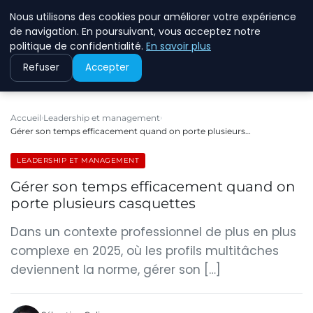
Nous utilisons des cookies pour améliorer votre expérience
ECOMMCODE2
de navigation. En poursuivant, vous acceptez notre
politique de confidentialité.
En savoir plus
Refuser
Accepter
Accueil
Leadership et management
Gérer son temps efficacement quand on porte plusieurs…
LEADERSHIP ET MANAGEMENT
Gérer son temps efficacement quand on
porte plusieurs casquettes
Dans un contexte professionnel de plus en plus
complexe en 2025, où les profils multitâches
deviennent la norme, gérer son […]