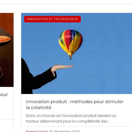
INNOVATION ET TECHNOLOGIE
pour
Innovation produit : méthodes pour stimuler
la créativité
Dans un monde où l’innovation produit devient un
facteur déterminant pour la compétitivité des…
•
18 décembre 2025
Bastien Denis