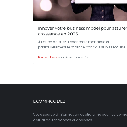
innover votre business model pour assurer
croissance en 2025
À l’aube de 2025, l’économie mondiale et
particulièrement le marché français subissent une…
•
9 décembre 2025
Bastien Denis
ECOMMCODE2
Votre source d'information quotidienne pour les derniè
actualités, tendances et analyses.