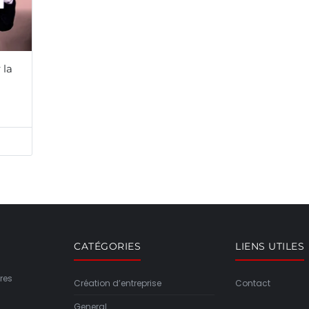
 la
CATÉGORIES
LIENS UTILES
res
Création d’entreprise
Contact
General