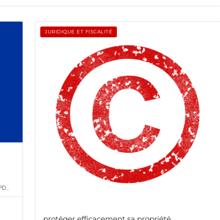
JURIDIQUE ET FISCALITÉ
PD…
protéger efficacement sa propriété