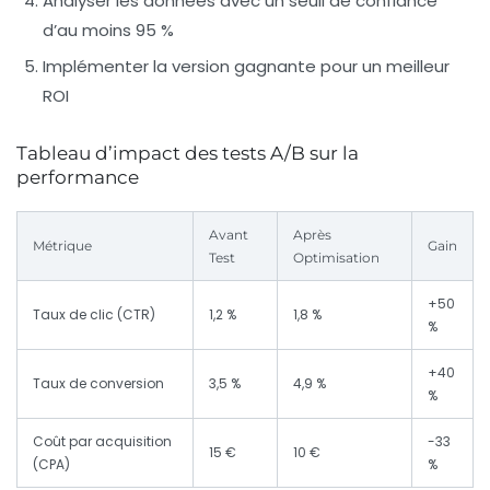
Analyser les données avec un seuil de confiance
d’au moins 95 %
Implémenter la version gagnante pour un meilleur
ROI
Tableau d’impact des tests A/B sur la
performance
Avant
Après
Métrique
Gain
Test
Optimisation
+50
Taux de clic (CTR)
1,2 %
1,8 %
%
+40
Taux de conversion
3,5 %
4,9 %
%
Coût par acquisition
-33
15 €
10 €
(CPA)
%