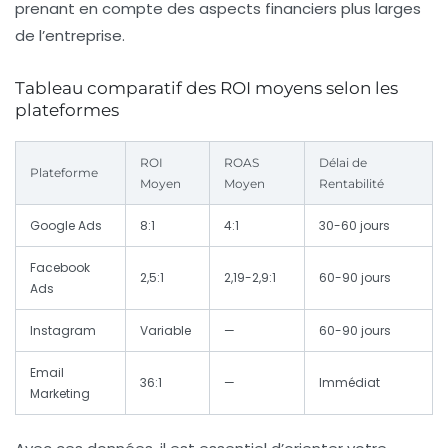
prenant en compte des aspects financiers plus larges
de l’entreprise.
Tableau comparatif des ROI moyens selon les
plateformes
ROI
ROAS
Délai de
Plateforme
Moyen
Moyen
Rentabilité
Google Ads
8:1
4:1
30-60 jours
Facebook
2,5:1
2,19-2,9:1
60-90 jours
Ads
Instagram
Variable
—
60-90 jours
Email
36:1
—
Immédiat
Marketing