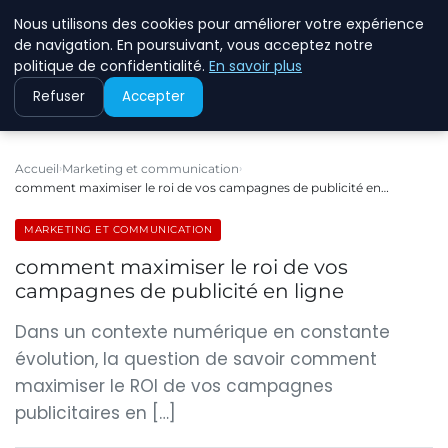
Nous utilisons des cookies pour améliorer votre expérience
ECOMMCODE2
de navigation. En poursuivant, vous acceptez notre
politique de confidentialité.
En savoir plus
Refuser
Accepter
Accueil
Marketing et communication
comment maximiser le roi de vos campagnes de publicité en…
MARKETING ET COMMUNICATION
comment maximiser le roi de vos
campagnes de publicité en ligne
Dans un contexte numérique en constante
évolution, la question de savoir comment
maximiser le ROI de vos campagnes
publicitaires en […]