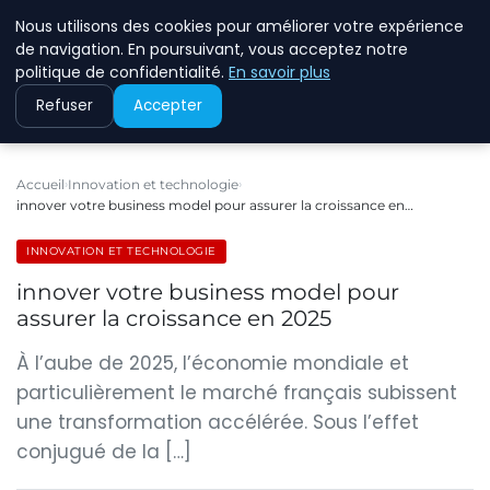
Nous utilisons des cookies pour améliorer votre expérience
ECOMMCODE2
de navigation. En poursuivant, vous acceptez notre
politique de confidentialité.
En savoir plus
Refuser
Accepter
Accueil
Innovation et technologie
innover votre business model pour assurer la croissance en…
INNOVATION ET TECHNOLOGIE
innover votre business model pour
assurer la croissance en 2025
À l’aube de 2025, l’économie mondiale et
particulièrement le marché français subissent
une transformation accélérée. Sous l’effet
conjugué de la […]