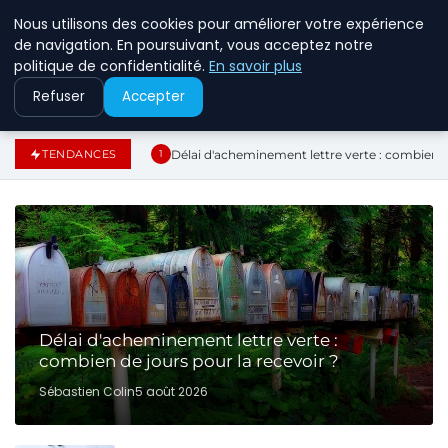
Nous utilisons des cookies pour améliorer votre expérience
ECOMMCODE2
de navigation. En poursuivant, vous acceptez notre
politique de confidentialité.
En savoir plus
Refuser
Accepter
Délai d'acheminement lettre verte : combien de
TENDANCES
1
Délai d'acheminement lettre verte :
combien de jours pour la recevoir ?
Sébastien Colin
5 août 2026