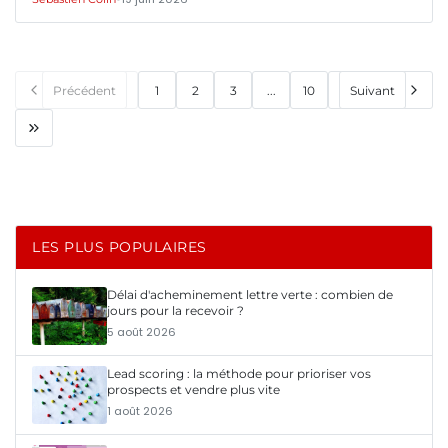
Précédent
1
2
3
...
10
Suivant
LES PLUS POPULAIRES
Délai d'acheminement lettre verte : combien de
jours pour la recevoir ?
5 août 2026
Lead scoring : la méthode pour prioriser vos
prospects et vendre plus vite
1 août 2026