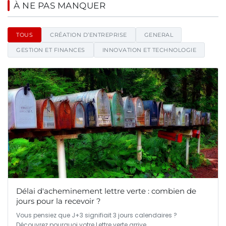
Ecommcode2 - Blog d'actualité
À NE PAS MANQUER
TOUS
CRÉATION D’ENTREPRISE
GENERAL
GESTION ET FINANCES
INNOVATION ET TECHNOLOGIE
Délai d'acheminement lettre verte : combien de
jours pour la recevoir ?
Vous pensiez que J+3 signifiait 3 jours calendaires ?
Découvrez pourquoi votre Lettre verte arrive…