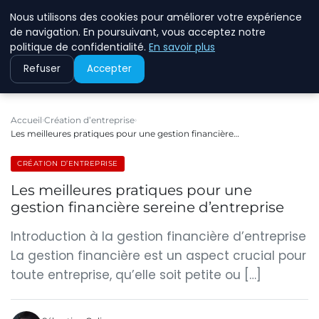
Nous utilisons des cookies pour améliorer votre expérience
ECOMMCODE2
de navigation. En poursuivant, vous acceptez notre
politique de confidentialité.
En savoir plus
Refuser
Accepter
Accueil
Création d’entreprise
Les meilleures pratiques pour une gestion financière…
CRÉATION D’ENTREPRISE
Les meilleures pratiques pour une
gestion financière sereine d’entreprise
Introduction à la gestion financière d’entreprise
La gestion financière est un aspect crucial pour
toute entreprise, qu’elle soit petite ou […]