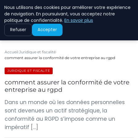
Nous utilisons des cookies pour améliorer votre expérience
ECOMMCODE2
de navigation. En poursuivant, vous acceptez notre
politique de confidentialité.
En savoir plus
Refuser
Accepter
Accueil
Juridique et fiscalité
comment assurer la conformité de votre entreprise au rgpd
JURIDIQUE ET FISCALITÉ
comment assurer la conformité de votre
entreprise au rgpd
Dans un monde où les données personnelles
sont devenues un actif stratégique, la
conformité au RGPD s’impose comme un
impératif […]