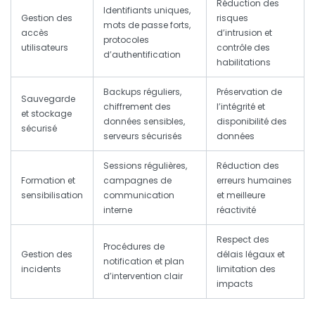
Réduction des
Identifiants uniques,
Gestion des
risques
mots de passe forts,
accès
d’intrusion et
protocoles
utilisateurs
contrôle des
d’authentification
habilitations
Backups réguliers,
Préservation de
Sauvegarde
chiffrement des
l’intégrité et
et stockage
données sensibles,
disponibilité des
sécurisé
serveurs sécurisés
données
Sessions régulières,
Réduction des
Formation et
campagnes de
erreurs humaines
sensibilisation
communication
et meilleure
interne
réactivité
Respect des
Procédures de
Gestion des
délais légaux et
notification et plan
incidents
limitation des
d’intervention clair
impacts