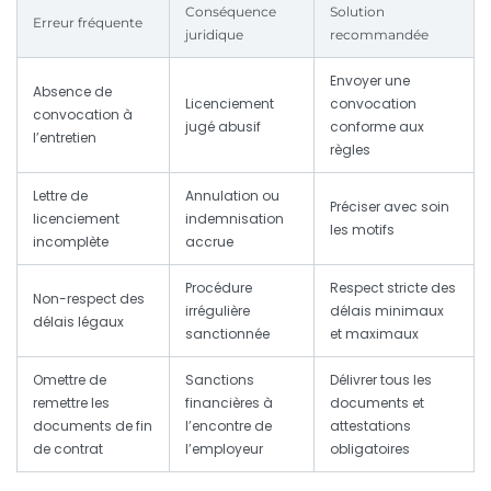
Conséquence
Solution
Erreur fréquente
juridique
recommandée
Envoyer une
Absence de
Licenciement
convocation
convocation à
jugé abusif
conforme aux
l’entretien
règles
Lettre de
Annulation ou
Préciser avec soin
licenciement
indemnisation
les motifs
incomplète
accrue
Procédure
Respect stricte des
Non-respect des
irrégulière
délais minimaux
délais légaux
sanctionnée
et maximaux
Omettre de
Sanctions
Délivrer tous les
remettre les
financières à
documents et
documents de fin
l’encontre de
attestations
de contrat
l’employeur
obligatoires