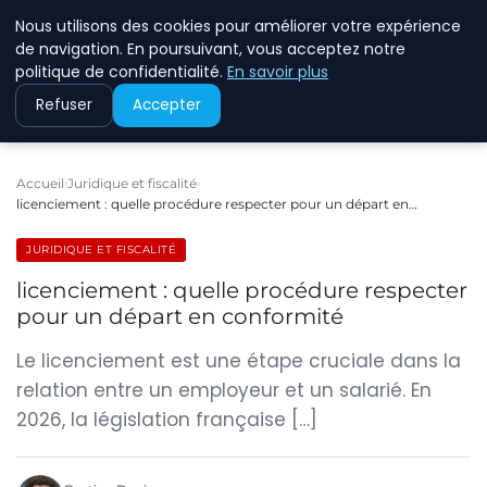
Nous utilisons des cookies pour améliorer votre expérience
ECOMMCODE2
de navigation. En poursuivant, vous acceptez notre
politique de confidentialité.
En savoir plus
Refuser
Accepter
Accueil
Juridique et fiscalité
licenciement : quelle procédure respecter pour un départ en…
JURIDIQUE ET FISCALITÉ
licenciement : quelle procédure respecter
pour un départ en conformité
Le licenciement est une étape cruciale dans la
relation entre un employeur et un salarié. En
2026, la législation française […]