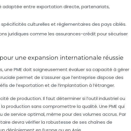
é adaptée entre exportation directe, partenariats,
pécificités culturelles et réglementaires des pays ciblés.
ctions juridiques comme les assurances-crédit pour sécuriser
 pour une expansion internationale réussie
rs, une PME doit soigneusement évaluer sa capacité à gérer
ruciale permet de s’assurer que l’entreprise dispose des
is de l’exportation et de l’implantation à l’étranger.
é de production. Il faut déterminer si l’outil industriel ou
la production sans compromettre la qualité. Une PME qui
au de service optimal, même pour des volumes accrus. Par
aire devra vérifier la robustesse de ses chaînes de
r un déploiement en Europe ou en Asie.