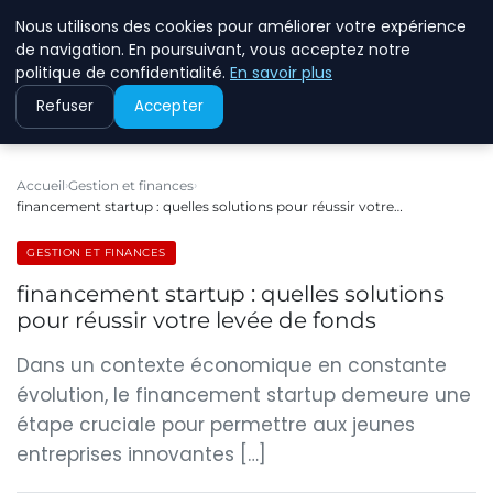
Nous utilisons des cookies pour améliorer votre expérience
ECOMMCODE2
de navigation. En poursuivant, vous acceptez notre
politique de confidentialité.
En savoir plus
Refuser
Accepter
Accueil
Gestion et finances
financement startup : quelles solutions pour réussir votre…
GESTION ET FINANCES
financement startup : quelles solutions
pour réussir votre levée de fonds
Dans un contexte économique en constante
évolution, le financement startup demeure une
étape cruciale pour permettre aux jeunes
entreprises innovantes […]