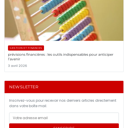
GESTION ET FINANCES
prévisions financières : les outils indispensables pour anticiper
l’avenir
3 avril 2026
NEWSLETTER
Inscrivez-vous pour recevoir nos derniers articles directement
dans votre boîte mail.