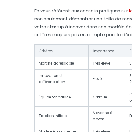
En vous référant aux conseils pratiques sur
l
non seulement démontrer une taille de marc
votre startup à innover dans son modèle é
critères majeurs pris en compte pour la déci
Critères
Importance
E
Marché adressable
Très élevé
S
Innovation et
S
Élevé
différenciation
2
C
Équipe fondatrice
Critique
o
Moyenne à
Traction initiale
P
élevée
Modèle économique
Très élevé
B