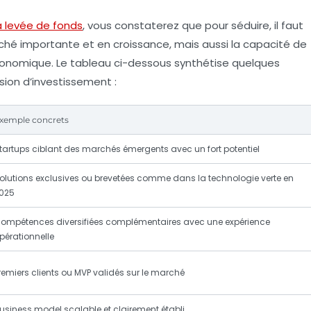
a levée de fonds
, vous constaterez que pour séduire, il faut
hé importante et en croissance, mais aussi la capacité de
conomique. Le tableau ci-dessous synthétise quelques
sion d’investissement :
xemple concrets
tartups ciblant des marchés émergents avec un fort potentiel
olutions exclusives ou brevetées comme dans la technologie verte en
025
ompétences diversifiées complémentaires avec une expérience
pérationnelle
remiers clients ou MVP validés sur le marché
usiness model scalable et clairement établi