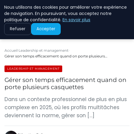
Nous utilisons des cookies pour améliorer votre expérience
ECOMMCODE2
de navigation. En poursuivant, vous acceptez notre
politique de confidentialité.
En savoir plus
Refuser
Accepter
Accueil
Leadership et management
Gérer son temps efficacement quand on porte plusieurs…
LEADERSHIP ET MANAGEMENT
Gérer son temps efficacement quand on
porte plusieurs casquettes
Dans un contexte professionnel de plus en plus
complexe en 2025, où les profils multitâches
deviennent la norme, gérer son […]