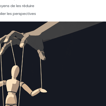
oyens de les réduire
lier les perspectives