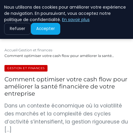
Nous utilisons des cookies pour améliorer votre expérience
ECOMMCODE2
de navigation. En poursuivant, vous acceptez notre
politique de confidentialité.
En savoir plus
Refuser
Accepter
Accueil
Gestion et finances
Comment optimiser votre cash flow pour améliorer la santé…
GESTION ET FINANCES
Comment optimiser votre cash flow pour
améliorer la santé financière de votre
entreprise
Dans un contexte économique où la volatilité
des marchés et la complexité des cycles
d’activité s’intensifient, la gestion rigoureuse du
[…]