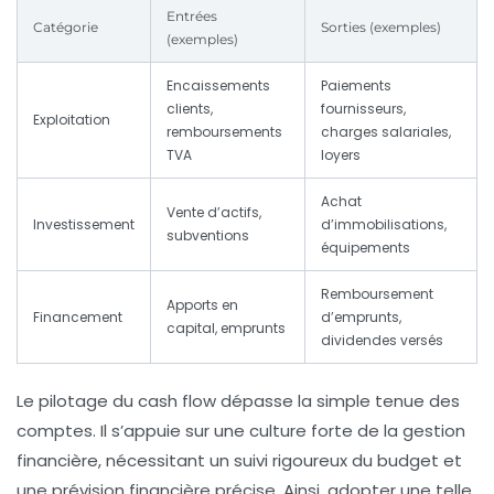
Entrées
Catégorie
Sorties (exemples)
(exemples)
Encaissements
Paiements
clients,
fournisseurs,
Exploitation
remboursements
charges salariales,
TVA
loyers
Achat
Vente d’actifs,
Investissement
d’immobilisations,
subventions
équipements
Remboursement
Apports en
Financement
d’emprunts,
capital, emprunts
dividendes versés
Le pilotage du cash flow dépasse la simple tenue des
comptes. Il s’appuie sur une culture forte de la gestion
financière, nécessitant un suivi rigoureux du budget et
une prévision financière précise. Ainsi, adopter une telle