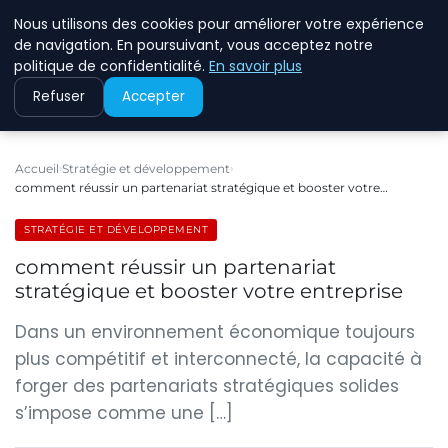
Nous utilisons des cookies pour améliorer votre expérience
ECOMMCODE2
de navigation. En poursuivant, vous acceptez notre
politique de confidentialité.
En savoir plus
Refuser
Accepter
Accueil
Stratégie et développement
comment réussir un partenariat stratégique et booster votre…
STRATÉGIE ET DÉVELOPPEMENT
comment réussir un partenariat
stratégique et booster votre entreprise
Dans un environnement économique toujours
plus compétitif et interconnecté, la capacité à
forger des partenariats stratégiques solides
s’impose comme une […]