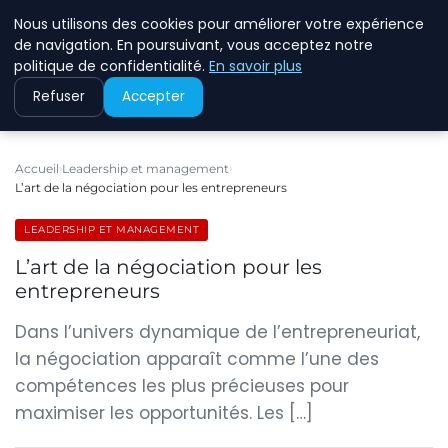
Nous utilisons des cookies pour améliorer votre expérience
ECOMMCODE2
de navigation. En poursuivant, vous acceptez notre
politique de confidentialité.
En savoir plus
Refuser
Accepter
Accueil
Leadership et management
L’art de la négociation pour les entrepreneurs
LEADERSHIP ET MANAGEMENT
L’art de la négociation pour les
entrepreneurs
Dans l’univers dynamique de l’entrepreneuriat,
la négociation apparaît comme l’une des
compétences les plus précieuses pour
maximiser les opportunités. Les […]