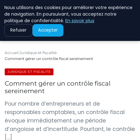
Nous utilisons des cookies pour améliorer votre expérience
ECOMMCODE2
de navigation. En poursuivant, vous acceptez notre
politique de confidentialité.
En savoir plus
Refuser
Accepter
Accueil
Juridique et fiscalité
Comment gérer un contrôle fiscal sereinement
JURIDIQUE ET FISCALITÉ
Comment gérer un contrôle fiscal
sereinement
Pour nombre d’entrepreneurs et de
responsables comptables, un contrôle fiscal
évoque immédiatement une période
d’angoisse et d’incertitude. Pourtant, le contrôle
[…]