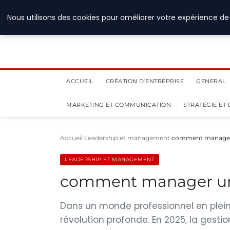
28 juillet 2026
Nous utilisons des cookies pour améliorer votre expérience de 
ACCUEIL
CRÉATION D’ENTREPRISE
GENERAL
MARKETING ET COMMUNICATION
STRATÉGIE ET
Accueil
Leadership et management
comment manager u
LEADERSHIP ET MANAGEMENT
comment manager une
Dans un monde professionnel en plei
révolution profonde. En 2025, la gesti